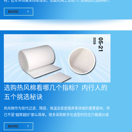
材，近年市场需求持续增长。但面对网上五花八门的&quot;品牌排行
榜...
MORE
2026
05-21
选购热风棉看哪几个指标？内行人的
五个挑选秘诀
热风棉作为现代过滤、隔音、保温及家居寝具等领域的重要基材，早
已不是“越厚越好”那么简单。很多采购新手在选型时往往只看报价或
表...
MORE