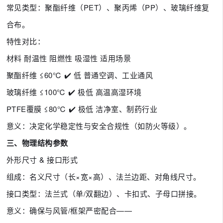
常见类型：聚酯纤维（PET）、聚丙烯（PP）、玻璃纤维复
合布。
特性对比：
材料
耐温性
阻燃性
吸湿性
适用场景
聚酯纤维
≤60℃
✔️
低
普通空调、工业通风
玻璃纤维
≤100℃
✔️
极低
高温高湿环境
PTFE覆膜
≤80℃
✔️
极低
洁净室、制药行业
意义：决定化学稳定性与安全合规性（如防火等级）。
三、物理结构参数
外形尺寸 & 接口形式
组成：名义尺寸（长×宽×高）、法兰边距、对角线尺寸。
接口类型：法兰式（单/双翻边）、卡扣式、子母口拼接。
意义：确保与风管/框架严密配合——