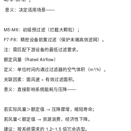
意义：决定适用场景——
M5-M6：初级预过滤（拦截大颗粒）；
F7-F8：精密设备前置过滤（保护末端高效滤网）。
注：需匹配下游设备的最低过滤要求。
额定风量（Rated Airflow）
定义：单位时间内通过过滤器的空气体积（m³/h）。
关联因素：面风速 × 有效过滤面积。
意义：直接影响系统能耗与压降——
若实际风量＞额定值 → 压降骤增，缩短寿命；
若风量＜额定值 → 资源浪费，经济性下降。
建议：按系统需求的 1.2~1.5 倍冗余选型。