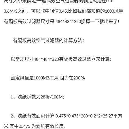
尺寸大小来确定
;
一般高效空气过滤器的额定风速在
0.3-
之间，可以取中间值
比如我们都知道的
风量
0.6M/S
0.45;
1000
有隔板
高效过滤器尺寸是
换算一下就出来了
:484*484*220
!
有隔板高效空气过滤器的计算方法：
以
常规尺寸484*484*220有隔板
高效过滤器来计算
:
额定风量是
1000M3/H,
初阻力在
200PA
1
、滤纸拆数为
折
28
/10CM;
2
、滤纸有效面积计算
平方
:0.475*0.475*280*0.2*2=25.27
米
其中
为滤纸有效长度
,
:0.475
;