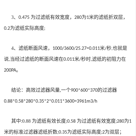
3
、
为过滤纸有效宽度，
为
米的滤纸折双层，
0.475
280
1
为滤纸实际高度
0.2
;
4
、滤纸断面风速，
米
秒
也就是
1000/3600/25.27=0.011
/
,
说
当经过滤纸的断面风速在
米
秒时
滤纸的初阻力在
,
0.011
/
,
。
200PA
结论：高效过滤器风量
,
一个
的过滤器
900*600*370
0.88*0.58*280*0.35*2*0.011*3600=3961m3/h
其中
:0.88
为滤纸有效长度
为过滤纸有效宽度
为
;0.58
;280
1
米的标准过滤器滤纸折数
为滤纸实际高度
为双层
；
;0.35
;2