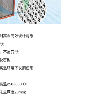
耐高温高效玻纤滤纸;
形;
，不易变形;
胶密封;
高温环境下长期使用;
250~300℃;
兰厚度20mm;