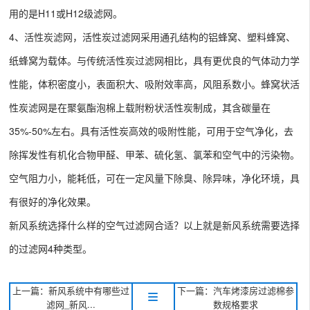
用的是H11或H12级滤网。
4、
活性炭滤网
，活性炭过滤网采用通孔结构的铝蜂窝、塑料蜂窝、
纸蜂窝为载体。与传统活性炭过滤网相比，具有更优良的气体动力学
性能，体积密度小，表面积大、吸附效率高，风阻系数小。蜂窝状活
性炭滤网是在聚氨酯泡棉上载附粉状活性炭制成，其含碳量在
35%-50%左右。具有活性炭高效的吸附性能，可用于空气净化，去
除挥发性有机化合物甲醛、甲苯、硫化氢、氯苯和空气中的污染物。
空气阻力小，能耗低，可在一定风量下除臭、除异味，净化环境，具
有很好的净化效果。
新风系统选择什么样的空气过滤网合适？以上就是新风系统需要选择
的过滤网4种类型。
上一篇：新风系统中有哪些过
下一篇：汽车烤漆房过滤棉参
滤网_新风...
数规格要求