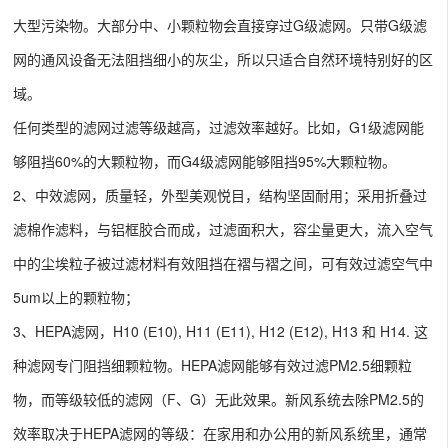
大型污染物。大部分中、小颗粒物会直接穿过G级滤网。只带G级滤
网的通风设备无法阻挡细小的灰尘，所以只适合自然环境特别好的区
域。
任何类型的滤网过滤等级越高，过滤效率越好。比如，G1级滤网能
够阻挡60%的大颗粒物，而G4级滤网能够阻挡95%大颗粒物。
2、中效滤网，质量轻，外型美观悦目，结构坚固耐用；采用折叠过
滤棉作滤料，与铝框胶合而成，过滤面积大，容尘量更大，流入空气
中的尘埃粒子被过滤材料有效阻挡在褶与褶之间，可有效过滤空气中
5um以上的颗粒物；
3、HEPA滤网，H10 (Е10), H11 (Е11), H12 (Е12), H13 和 H14. 这
种滤网专门阻挡细颗粒物。HEPA滤网能够有效过滤PM2.5细颗粒
物，而等级较低的滤网（F、G）无此效果。新风系统去除PM2.5的
效率取决于HEPA滤网的等级：在家用和办公用的新风系统里，通常