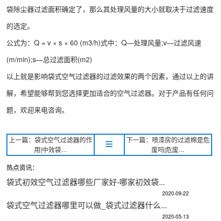
袋除尘器过滤面积确定了，那么其处理风量的大小就取决于过滤速度
的选定。
公式为：Q = v × s × 60 (m3/h)式中：Q—处理风量;v—过滤风速
(m/min);s—总过滤面积(m2)
以上就是影响袋式空气过滤器的过滤效果的两个因素，通过以上的讲
解，希望能够帮到您选择更加适合的
空气过滤器
。对于产品有任何问
题，欢迎来电咨询。
上一篇：袋式空气过滤器的作
下一篇：喷漆房的过滤棉是危
用|中效袋...
废吗|危废...
热点资讯：
袋式初效空气过滤器哪些厂家好-哪家初效袋...
2020-09-22
袋式空气过滤器哪里可以做_袋式过滤器什么...
2020-05-13