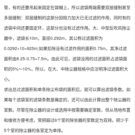
管，有的还要吊起来固定在袋帽上，所以滤袋两端需要双层缝制甚至
多层缝制：双层缝制的这部分因阻力加大已无过滤的作用，同时有的
滤袋中间还要固定环，这部分也没有过滤作用。大、中型反吹风除尘
器中，滤袋长10m，直径0.292m，其公称过滤面积为
0.0292×10=925m;如果扣除没有过滤作用的面积0.75m，其净过滤
面积由8.25-0.75=7.5m。由此可见，滤袋没用的过滤面积占滤袋面
积的5%～10%，所以，在大、中除尘器规格中应注明净过滤面积大
小。
求出总过滤面积和单条除尘布袋的面积后，就可以算出滤袋条数。如
果每个滤袋室的滤袋条数是确定的，还可以由此计算出整个除尘器的
室数。尽管在除尘器的设计或选用中按需要确定室数，但从场地布置
和维修方便考虑，常把超过6个室的除坐器的室数定为双排。把少于
5个室的除尘器的各室定为单排。