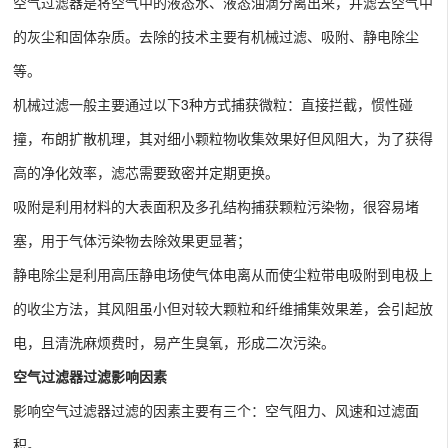
空气过滤器是将空气中的液态水、液态油滴分离出来，并滤去空气中
的灰尘和固体杂质。去除的技术主要有机械过滤、吸附、静电除尘
等。
机械过滤一般主要通过以下3种方式捕获微粒：直接拦截，惯性碰
撞，布朗扩散机理，其对细小颗粒物收集效果好但风阻大，为了获得
高的净化效率，滤芯需要致密并定期更换。
吸附是利用材料的大表面积及多孔结构捕获颗粒污染物，很容易堵
塞，用于气体污染物去除效果更显著；
静电除尘是利用高压静电场使气体电离从而使尘粒带电吸附到电极上
的收尘方法，其风阻虽小但对较大颗粒和纤维捕集效果差，会引起放
电，且清洗麻烦费时，易产生臭氧，形成二次污染。
空气过滤器过滤影响因素
影响空气过滤器过滤的因素主要有三个：空气阻力、风速和过滤面
积。