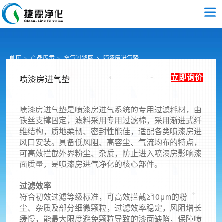
首页
产品展示
空气过滤网
喷漆房进气垫
立即询价
喷漆房进气垫
喷漆房进气垫是喷漆房进气系统的专用过滤耗材，由
铁丝支撑固定，滤料采用专用过滤棉，采用渐进式纤
维结构，质地柔韧、密封性能佳，适配各类喷漆房进
风口安装。具备低风阻、高容尘、气流均布的特点，
可高效拦截外界粉尘、杂质，防止进入喷漆房影响漆
面质量，是喷漆房进气净化的核心部件。
过滤效率
符合初效过滤等级标准，可高效拦截≥10μm的粉
尘、杂质及部分细微颗粒，过滤效率稳定，风阻增长
缓慢，能最大限度避免颗粒导致的漆面缺陷，保障喷