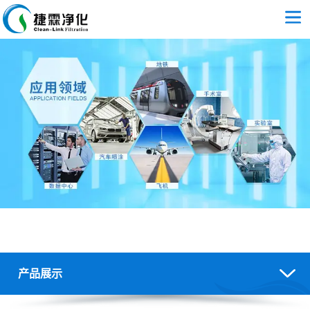
FFU参数-集尘袋价格-玻纤滤纸厂家定做-广州捷霖净化
产品展示