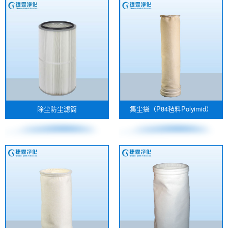
除尘防尘滤筒
集尘袋（P84毡料Polyimid）