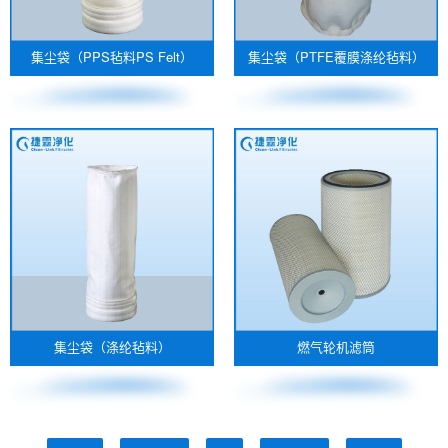
集尘袋（PPS毡料PS Felt）
集尘袋（PTFE覆膜涤纶毡料）
集尘袋（涤纶毡料）
燃气轮机滤筒