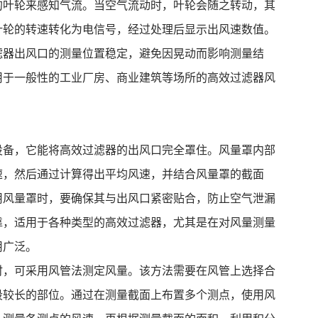
的叶轮来感知气流。当空气流动时，叶轮会随之转动，其
叶轮的转速转化为电信号，经过处理后显示出风速数值。
滤器出风口的测量位置稳定，避免因晃动而影响测量结
用于一般性的工业厂房、商业建筑等场所的高效过滤器风
设备，它能将高效过滤器的出风口完全罩住。风量罩内部
速，然后通过计算得出平均风速，并结合风量罩的截面
用风量罩时，要确保其与出风口紧密贴合，防止空气泄漏
靠，适用于各种类型的高效过滤器，尤其是在对风量测量
用广泛。
时，可采用风管法测定风量。该方法需要在风管上选择合
段较长的部位。通过在测量截面上布置多个测点，使用风