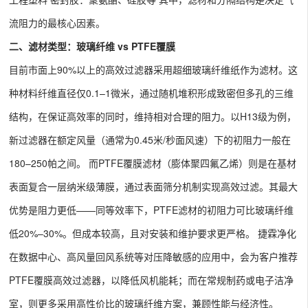
流阻力的最核心因素。
二、滤材类型：玻璃纤维 vs PTFE覆膜
目前市面上90%以上的高效过滤器采用超细玻璃纤维纸作为滤材。这
种材料纤维直径仅0.1–1微米，通过随机堆积形成致密但多孔的三维
结构，在保证高效率的同时，维持相对合理的阻力。以H13级为例，
新过滤器在额定风量（通常为0.45米/秒面风速）下的初阻力一般在
180–250帕之间。 而PTFE覆膜滤材（膨体聚四氟乙烯）则是在基材
表面复合一层纳米级薄膜，通过表面筛分机制实现高效过滤。其最大
优势是阻力更低——同等效率下，PTFE滤材的初阻力可比玻璃纤维
低20%–30%。但成本较高，且对安装和维护要求更严格。 捷霖净化
在数据中心、高风量回风系统等对压降敏感的应用中，会为客户推荐
PTFE覆膜高效过滤器，以降低风机能耗；而在常规制药或电子洁净
室，则更多采用高性价比的玻璃纤维方案，兼顾性能与经济性。