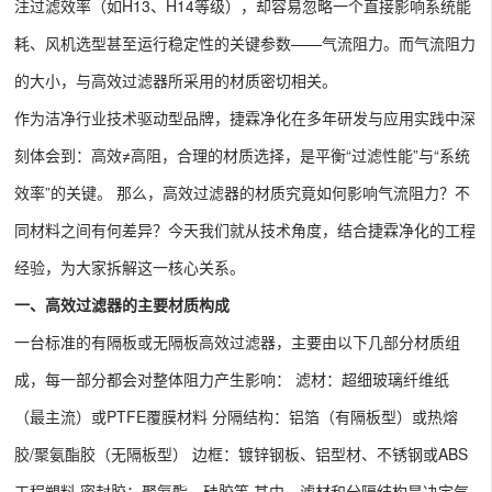
注过滤效率（如H13、H14等级），却容易忽略一个直接影响系统能
耗、风机选型甚至运行稳定性的关键参数——气流阻力。而气流阻力
的大小，与高效过滤器所采用的材质密切相关。
作为洁净行业技术驱动型品牌，捷霖净化在多年研发与应用实践中深
刻体会到：高效≠高阻，合理的材质选择，是平衡“过滤性能”与“系统
效率”的关键。 那么，高效过滤器的材质究竟如何影响气流阻力？不
同材料之间有何差异？今天我们就从技术角度，结合捷霖净化的工程
经验，为大家拆解这一核心关系。
一、高效过滤器的主要材质构成
一台标准的有隔板或无隔板高效过滤器，主要由以下几部分材质组
成，每一部分都会对整体阻力产生影响： 滤材：超细玻璃纤维纸
（最主流）或PTFE覆膜材料 分隔结构：铝箔（有隔板型）或热熔
胶/聚氨酯胶（无隔板型） 边框：镀锌钢板、铝型材、不锈钢或ABS
工程塑料 密封胶：聚氨酯、硅胶等 其中，滤材和分隔结构是决定气