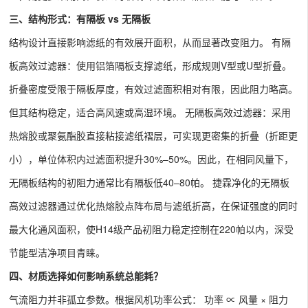
三、结构形式：有隔板 vs 无隔板
结构设计直接影响滤纸的有效展开面积，从而显著改变阻力。 有隔
板高效过滤器：使用铝箔隔板支撑滤纸，形成规则V型或U型折叠。
折叠密度受限于隔板厚度，有效过滤面积相对有限，因此阻力略高。
但其结构稳定，适合高风速或高湿环境。 无隔板高效过滤器：采用
热熔胶或聚氨酯胶直接粘接滤纸褶层，可实现更密集的折叠（折距更
小），单位体积内过滤面积提升30%–50%。因此，在相同风量下，
无隔板结构的初阻力通常比有隔板低40–80帕。 捷霖净化的无隔板
高效过滤器通过优化热熔胶点阵布局与滤纸折高，在保证强度的同时
最大化通风面积，使H14级产品初阻力稳定控制在220帕以内，深受
节能型洁净项目青睐。
四、材质选择如何影响系统总能耗？
气流阻力并非孤立参数。根据风机功率公式： 功率 ∝ 风量 × 阻力