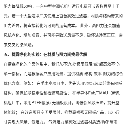
阻力每降低50帕，一台中型空调机组年运行电费可节省数百至上千
元。若一个大型洁净厂房使用上百台高效过滤器，材质与结构带来的
阻力差异，将直接转化为可观的运营成本。 此外，高阻力还会加速
风机老化、增加噪音，并可能导致送风量不足，破坏洁净室正压，带
来交叉污染风险。
五、捷霖净化的实践：在材质与阻力间找最优解
在捷霖净化的产品体系中，我们从不追求“极限低阻”或“超高效率”的
单一指标，而是根据客户应用场景，提供材质-结构-效率-阻力的综合
优化方案。例如： 在手术室项目中，优先选用铝框+玻璃纤维有隔板
结构，确保长期稳定性和检漏可靠性； 在半导体Fab厂MAU（新风
机组）中，采用PTFE覆膜+无隔板设计，降低新风段压降，提升整
体能效； 在改造项目空间受限时，推荐高褶密无隔板产品，以小尺
寸实现大风量、低阻力。 气流阻力是高效过滤器材质选择的“晴雨