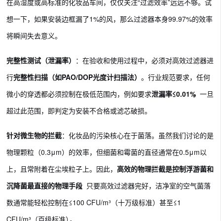
在高湿度或高标准的化妆品车间，仅仅关注“过滤效率”远远不够。试
想一下，如果安装边框漏了1%的风，那么过滤器本身99.97%的效率
将瞬间失去意义。
完整性测试（泄漏率）
：在验收和使用过程中，必须对高效过滤器进
行
完整性扫描（如PAO/DOP光度计扫描法）
。行业规范要求，任何
微小的穿透都必须控制在极低范围内，例如要求
泄漏率≤0.01%
。一旦
超过此范围，即判定为安装不合格或滤芯破损。
针对微生物的拦截
：化妆品的污染核心在于菌落。虽然我们讨论的是
物理颗粒（0.3μm）的效率，但细菌和霉菌的直径通常在0.5μm以
上，且常附着在尘埃粒子上。因此，
高效的物理拦截是控制浮游菌和
沉降菌最直接的物理手段
。只要高效过滤器完好，洁净室的空气菌落
数通常能轻松控制在≤100 CFU/m³（十万级标准）甚至≤1
CFU/m³（百级标准）
。