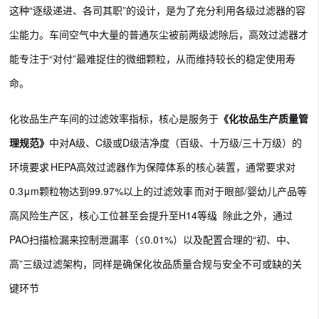
这种“逐级递进、各司其职”的设计，是为了充分利用各级过滤器的容
尘能力。车间空气中大量的普通灰尘被前两级滤除后，高效过滤器才
能专注于“对付”最难捉住的微细颗粒，从而维持较长的稳定使用寿
命。
化妆品生产车间的过滤效率指标，核心是服务于
《化妆品生产质量管
理规范》
中对A级、C级或D级洁净度（百级、十万级/三十万级）的
环境要求
。HEPA高效过滤器作为保障体系的核心装置，通常要求对
0.3μm颗粒物达到99.97%以上的过滤效率
，而对于眼部/婴幼儿产品等
高风险生产区，核心工位甚至会提升至H14等级
。除此之外，通过
PAO扫描检漏来控制泄漏率（≤0.01%）以及配置合理的“初、中、
高”三级过滤架构，同样是确保化妆品质量合规与安全不可或缺的关
键环节