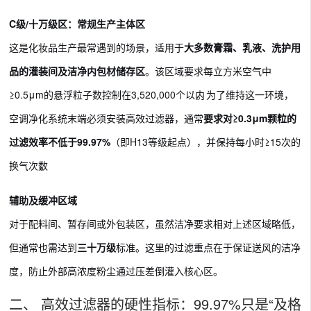
C级/十万级区：常规生产主体区
这是化妆品生产最常遇到的场景，适用于
大多数膏霜、乳液、洗护用
品的灌装间及洁净内包材储存区
。该区域要求每立方米空气中
≥0.5μm的悬浮粒子数控制在3,520,000个以内
。为了维持这一环境，
空调净化系统末端必须安装高效过滤器，通常
要求对≥0.3μm颗粒的
过滤效率不低于99.97%
（即H13等级起点），并保持每小时≥15次的
换气次数
。
辅助及缓冲区域
对于配料间、暂存间或外包装区，虽然洁净要求相对上述区域略低，
但通常也需达到
三十万级
标准。这里的过滤重点在于保证送风的洁净
度，防止外部高浓度粉尘通过压差倒灌入核心区。
二、 高效过滤器的硬性指标：99.97%只是“及格