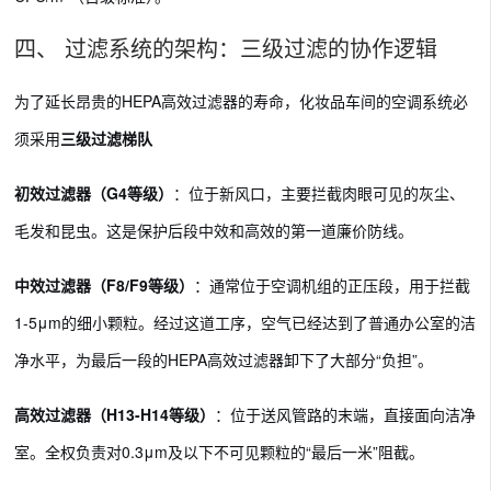
四、 过滤系统的架构：三级过滤的协作逻辑
为了延长昂贵的HEPA高效过滤器的寿命，化妆品车间的空调系统必
须采用
三级过滤梯队
：
初效过滤器（G4等级）
：位于新风口，主要拦截肉眼可见的灰尘、
毛发和昆虫。这是保护后段中效和高效的第一道廉价防线。
中效过滤器（F8/F9等级）
：通常位于空调机组的正压段，用于拦截
1-5μm的细小颗粒。经过这道工序，空气已经达到了普通办公室的洁
净水平，为最后一段的HEPA高效过滤器卸下了大部分“负担”。
高效过滤器（H13-H14等级）
：位于送风管路的末端，直接面向洁净
室。全权负责对0.3μm及以下不可见颗粒的“最后一米”阻截。