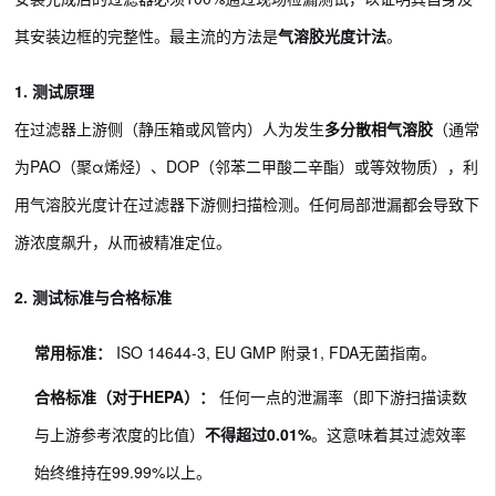
其安装边框的完整性。最主流的方法是
气溶胶光度计法
。
1. 测试原理
在过滤器上游侧（静压箱或风管内）人为发生
多分散相气溶胶
（通常
为PAO（聚α烯烃）、DOP（邻苯二甲酸二辛酯）或等效物质），利
用气溶胶光度计在过滤器下游侧扫描检测。任何局部泄漏都会导致下
游浓度飙升，从而被精准定位。
2. 测试标准与合格标准
常用标准：
ISO 14644-3, EU GMP 附录1, FDA无菌指南。
合格标准（对于HEPA）：
任何一点的泄漏率（即下游扫描读数
与上游参考浓度的比值）
不得超过0.01%
。这意味着其过滤效率
始终维持在99.99%以上。