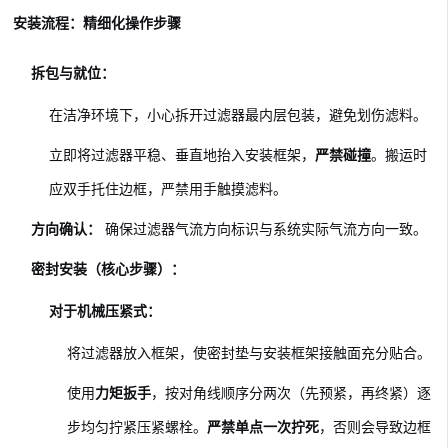
安装流程：精细化操作步骤
拆包与就位：
在洁净环境下，小心拆开过滤器最内层包装，避免划伤滤料。
立即将过滤器平稳、垂直地抬入安装框架，
严禁碰撞
。搬运时
应双手托住边框，严禁用手触摸滤料。
方向确认：
确保过滤器气流方向标识与系统实际气流方向一致。
密封安装（核心步骤）：
对于机械压紧式：
将过滤器放入框架，使密封垫与安装框架接触面充分贴合。
使用
力矩扳手
，按对角线顺序分两次（先预紧，再终紧）逐
步均匀拧紧压紧螺栓。
严禁单点一次拧死
，否则会导致边框