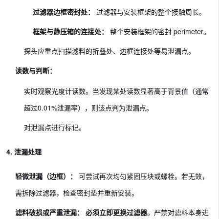
过滤器边框密封处：
过滤器与安装框架的整个接触周长。
框架与静压箱的连接处：
整个安装框架的密封 perimeter。
探头应重点扫描滤料的折叠处、边框连接处等易泄漏点。
读数与判断：
实时观察光度计读数。当发现某处读数显著高于背景值（通常
超过0.01%泄漏率），则该点判为泄漏点。
对泄漏点进行标记。
4. 泄漏处理
轻微泄漏（边框）：
可尝试再次均匀紧固压块或螺栓。若无效，
需拆除过滤器，检查密封垫并重新安装。
滤料破损或严重泄漏：
必须立即更换过滤器
。严禁对滤料本身进