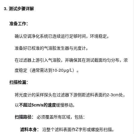
3. 测试步骤详解
准备工作：
确认空调净化系统已连续运行足够时间，环境稳定。
准备好已校准的气溶胶发生器与光度计。
在过滤器上游引入气溶胶，并确保其在测试截面均匀分布，浓
度稳定（通常需达到10-20μg/L）。
扫描检漏：
将光度计的采样探头在过滤器下游侧距滤料表面约2-3cm处，
以
不超过5cm/s的速度
缓慢移动。
扫描路径：
必须覆盖所有区域，包括：
滤料本身：
沿整个滤料表面作Z字形或螺旋形扫描。