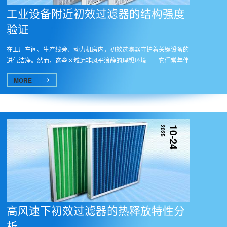
工业设备附近初效过滤器的结构强度
验证
在工厂车间、生产线旁、动力机房内，初效过滤器守护着关键设备的
进气洁净。然而，这些区域远非风平浪静的理想环境——它们常年伴
随着...
MORE
2025
10-24
高风速下初效过滤器的热释放特性分
析