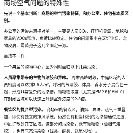
商场空气问题的特殊性
先说一个基本判断：
商场的空气污染特征，和办公室、住宅有本质区
别。
办公室的污染来源相对单一，主要是人员CO₂、打印机臭氧、地毯和
家具的VOCs释放，负荷比较稳定。住宅的问题集中在烹饪油烟、宠
物皮屑、霉菌孢子这几个固定来源。
商场不一样。
一个典型的购物中心，至少同时面临以下几类污染：
人员聚集带来的生物气溶胶和异味。
周末高峰时段，中庭区域的人
员密度可以达到3-5人/㎡，呼出的气溶胶、体臭、香水分子混合在一
起，形成非常复杂的污染谱。颗粒物浓度（尤其是PM2.5和PM10）
在封闭区域可以快速上升到室外浓度的2-3倍。
餐饮区的复合型污染。
商场里的餐饮区，油烟、异味、热气三重叠
加，即使有独立的排风系统，仍然会有相当比例的污染物通过走道、
中庭扩散到其它区域。这部分的污染物，既有颗粒物（油烟气溶
胶），也有气态污染物（醛类、酮类、氮氧化物）。