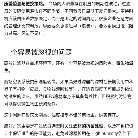
压差监测与更换策略。
商场的人流量存在明显的周期性波动，过滤
器的实际使用寿命在不同季节、不同节假日周期下差异很大。更换时
机应该由压差数据决定，而不是固定的时间周期。很多企业在这方面
的管理还比较粗放，导致要么更换过早（浪费），要么更换过晚（阻
力过高、风量不足）。
一个容易被忽视的问题
高效过滤器在商场环境下，还有一个容易被忽视的风险点：
微生物滋
生。
商场空调系统内部湿度较高，如果高效过滤器的滤材在长期使用中积
累了有机物（皮屑、食物残渣颗粒等），在适宜湿度下可能成为微生
物滋生的温床。虽然HEPA滤材本身不具备营养性，但积累的污染物
可以提供微生物生长的条件。
这个问题在餐饮比例高、湿度控制不佳的商场里，确实存在。
应对方案主要是在过滤器选型时关注
滤材的抗菌处理
，以及在系统设
计中保证适当的除湿能力，避免过滤器长期在 High humidity条件下