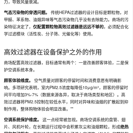
力，导致风量衰减。
气态污染物的穿透问题。
传统HEPA过滤器的设计目标是颗粒物，对
甲醛、苯系物、油烟异味等气态污染物几乎没有去除能力。商场的污
染特征决定了，
仅配置颗粒物高效过滤器是远远不够的
，必须配合化
学过滤模块（活性炭、分子筛、光催化等）使用。
高效过滤器在设备保护之外的作用
商场配置高效过滤器，目标通常有两个：一是改善顾客体验，二是保
护空调系统本身。
顾客体验维度。
空气质量对顾客的停留时间和消费意愿有明确影
响。多项研究表明，室内PM2.5浓度每降低10μg/m³，顾客的停留时
间平均增加3%-7%（数据来源各异，取决于商场类型和地区）。高
效过滤器将PM2.5控制在较低水平，同时对异味和油烟的扩散起到抑
制作用，整体购物体验会明显改善。**
空调系统保护维度。
这一点经常被忽视。商场空调系统的盘管、翅
片、风机叶轮，在长期运行过程中会积累灰尘和油烟颗粒，形成
绝热