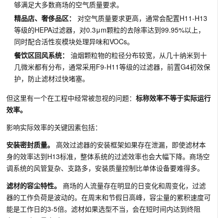
够满足大多数商场的空气质量要求。
精品店、奢侈品区：
对空气质量要求更高，通常会配置H11-H13
等级的HEPA过滤器，对0.3μm颗粒的去除率达到99.95%以上，
同时配合活性炭模块处理异味和VOCs。
餐饮区回风系统：
油烟颗粒物的粒径分布较宽，从几十纳米到十
几微米都有分布，通常采用F9-H11等级的过滤器，前置G4初效保
护，防止滤材过快堵塞。
但这里有一个在工程中经常被忽视的问题：
标称效率不等于实际运行
效率。
影响实际效率的关键因素包括：
安装密封质量。
高效过滤器的安装框架如果存在泄漏，即使滤材本
身的效率达到H13标准，整体系统的过滤效率也会大幅下降。商场空
调系统的风管复杂、支路多，安装质量控制比单体设备要难得多。
滤材的容尘特性。
商场的人流量存在明显的日变化和周变化，过滤
器的工作负荷是波动的。在周末和节假日高峰，容尘量的累积速度可
能是工作日的3-5倍。滤材如果选型不当，会在短时间内达到终阻