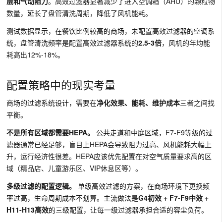
层和气动阻力
。高效过滤器显著减少了进入空调箱（AHU）的颗粒物
数量，延长了盘管清洗周期，降低了风机能耗。
测试数据显示，在餐饮比例较高的商场，未配置高效过滤器的空调系
统，盘管清洗频率是配置高效过滤器系统的
2.5-3倍
，风机的年均能
耗高出12%-18%。
配置策略中的现实考量
商场的过滤系统设计，需要在
净化效果、能耗、维护成本
三者之间找
平衡。
不是所有区域都需要HEPA。
公共走道和中庭区域，F7-F9等级的过
滤器通常已经足够，盲目上HEPA会导致阻力过高、风机能耗大幅上
升，运行经济性很差。HEPA应该优先配置在对空气质量要求高的区
域（精品店、儿童游乐区、VIP休息区等）。
多级过滤的配置逻辑。
单级高效过滤的方案，在商场环境下更换频
率过高，生命周期成本不划算。主流做法是
G4初效 + F7-F9中效 +
H11-H13高效
的三级配置，让每一级过滤器承担合适的容尘负荷。