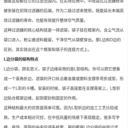
烟雾这些都在它的过滤范围内。在实际应用中，中效袋式过滤器经常
被安装在初效过滤器的后端，作为二级过滤来使用，既能延长末端高
效过滤器的寿命，也能有效提升整体空气质量。
这种过滤器的核心结构就是一排滤袋，袋子挂在框架内，含尘气流从
袋口进入，粉尘被滤料截留，干净空气从袋壁穿出。那L边和D边的
区别，其实就出在这个框架和袋子的连接方式上。
L边分袋的结构特点
L边分袋，顾名思义，袋子边缘采用的是L型结构。你可以把它想象
成一个直角折边，滤袋的开口处沿着金属或塑料支撑条弯折成型，形
成一个L形的卡槽。安装的时候，袋子直接套在支撑骨架上，L型折
边贴合框架边缘，起到密封和固定的作用。
这种结构最大的优势是简单可靠。因为L型折边的加工工艺比较成
熟，生产成本相对可控，在中低风量的场景下表现稳定。很多写字
楼、商场、医院的中央空调系统里，用的都是L边分袋的中效过滤